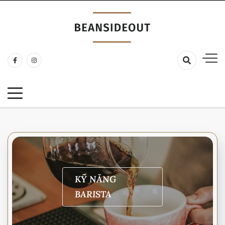
Coffee Sharing
Beanside Out
KỸ NĂNG
BARISTA