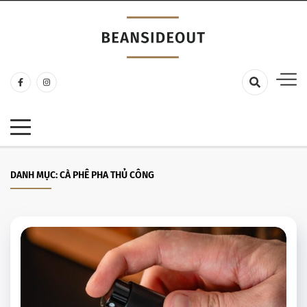
Coffee Sharing
Beanside Out
DANH MỤC:
CÀ PHÊ PHA THỦ CÔNG