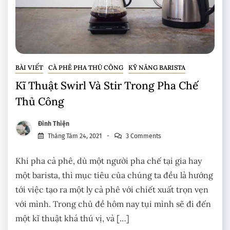
BÀI VIẾT
CÀ PHÊ PHA THỦ CÔNG
KỸ NĂNG BARISTA
Kĩ Thuật Swirl Và Stir Trong Pha Chế
Thủ Công
Đình Thiện
Tháng Tám 24, 2021
3 Comments
Khi pha cà phê, dù một người pha chế tại gia hay
một barista, thì mục tiêu của chúng ta đều là hướng
tới việc tạo ra một ly cà phê với chiết xuất trọn vẹn
với mình. Trong chủ đề hôm nay tụi mình sẽ đi đến
một kĩ thuật khá thú vị, và […]