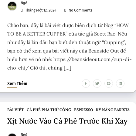
Ngò
Tháng Một 12, 2024
No Comments
Chào bạn, đây là bài viết được biên dịch từ blog “HOW
TO BE A BETTER CUPPER” của tác giả Scott Rao. Nếu
như đây là lần đầu bạn biết đến thuật ngữ “Cupping”,
bạn có thể xem qua bài viết này của Beanside Out để
hiểu hơn về nó nhé: https://beansideout.com/cup-di-
cho-chi/ Giờ thì, chúng […]
Xem Thêm
BÀI VIẾT
CÀ PHÊ PHA THỦ CÔNG
ESPRESSO
KỸ NĂNG BARISTA
Xịt Nước Vào Cà Phê Trước Khi Xay
Ngò