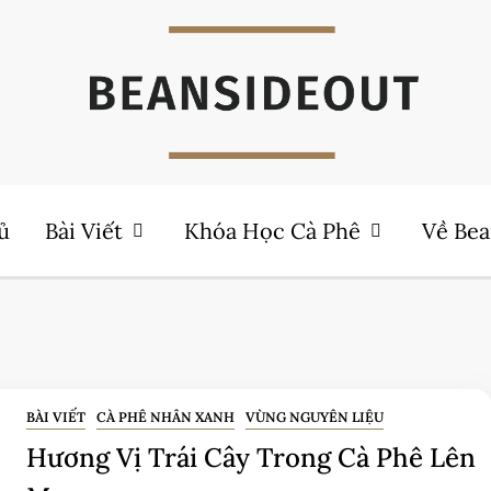
Coffee Sharing
Beanside Out
ủ
Bài Viết
Khóa Học Cà Phê
Về Bea
BÀI VIẾT
CÀ PHÊ NHÂN XANH
VÙNG NGUYÊN LIỆU
Hương Vị Trái Cây Trong Cà Phê Lên