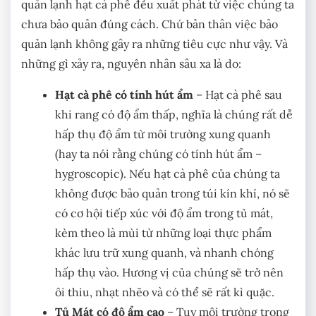
quản lạnh hạt cà phê đều xuất phát từ việc chúng ta
chưa bảo quản đúng cách. Chứ bản thân việc bảo
quản lạnh không gây ra những tiêu cực như vậy. Và
những gì xảy ra, nguyên nhân sâu xa là do:
Hạt cà phê có tính hút ẩm
– Hạt cà phê sau
khi rang có độ ẩm thấp, nghĩa là chúng rất dễ
hấp thụ độ ẩm từ môi trường xung quanh
(hay ta nói rằng chúng có tính hút ẩm –
hygroscopic). Nếu hạt cà phê của chúng ta
không được bảo quản trong túi kín khí, nó sẽ
có cơ hội tiếp xúc với độ ẩm trong tủ mát,
kèm theo là mùi từ những loại thực phẩm
khác lưu trữ xung quanh, và nhanh chóng
hấp thụ vào. Hương vị của chúng sẽ trở nên
ôi thiu, nhạt nhẽo và có thể sẽ rất kì quặc.
Tủ Mát có độ ẩm cao
– Tuy môi trường trong