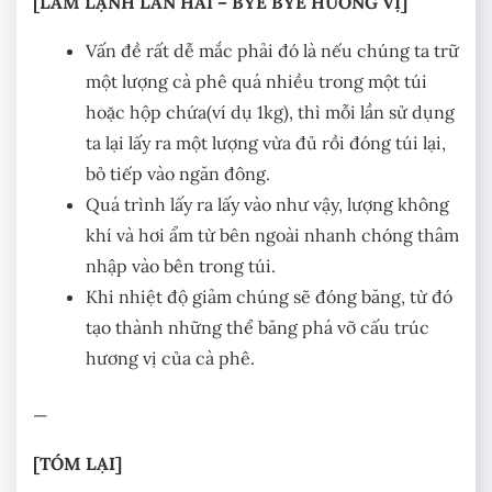
[LÀM LẠNH LẦN HAI – BYE BYE HƯƠNG VỊ]
Vấn đề rất dễ mắc phải đó là nếu chúng ta trữ
một lượng cà phê quá nhiều trong một túi
hoặc hộp chứa(ví dụ 1kg), thì mỗi lần sử dụng
ta lại lấy ra một lượng vừa đủ rồi đóng túi lại,
bỏ tiếp vào ngăn đông.
Quá trình lấy ra lấy vào như vậy, lượng không
khí và hơi ẩm từ bên ngoài nhanh chóng thâm
nhập vào bên trong túi.
Khi nhiệt độ giảm chúng sẽ đóng băng, từ đó
tạo thành những thể băng phá vỡ cấu trúc
hương vị của cà phê.
—
[TÓM LẠI]