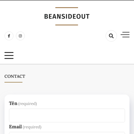
Coffee Sharing
Beanside Out
CONTACT
Tên
(required)
Email
(required)